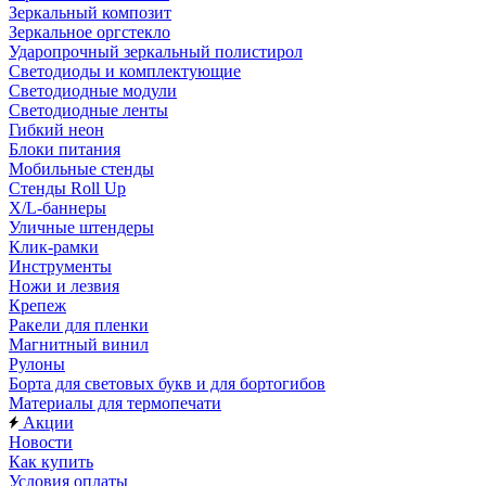
Зеркальный композит
Зеркальное оргстекло
Ударопрочный зеркальный полистирол
Светодиоды и комплектующие
Светодиодные модули
Светодиодные ленты
Гибкий неон
Блоки питания
Мобильные стенды
Стенды Roll Up
X/L-баннеры
Уличные штендеры
Клик-рамки
Инструменты
Ножи и лезвия
Крепеж
Ракели для пленки
Магнитный винил
Рулоны
Борта для световых букв и для бортогибов
Материалы для термопечати
Акции
Новости
Как купить
Условия оплаты