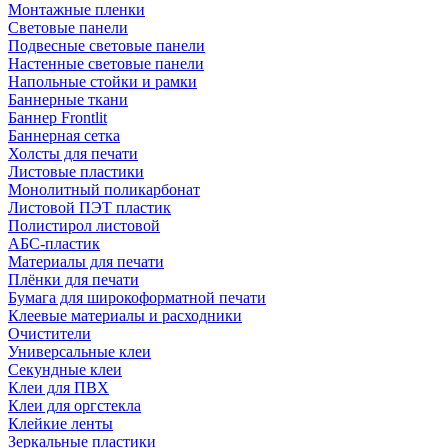
Монтажные пленки
Световые панели
Подвесные световые панели
Настенные световые панели
Напольные стойки и рамки
Баннерные ткани
Баннер Frontlit
Баннерная сетка
Холсты для печати
Листовые пластики
Монолитный поликарбонат
Листовой ПЭТ пластик
Полистирол листовой
АБС-пластик
Материалы для печати
Плёнки для печати
Бумага для широкоформатной печати
Клеевые материалы и расходники
Очистители
Универсальные клеи
Секундные клеи
Клеи для ПВХ
Клеи для оргстекла
Клейкие ленты
Зеркальные пластики