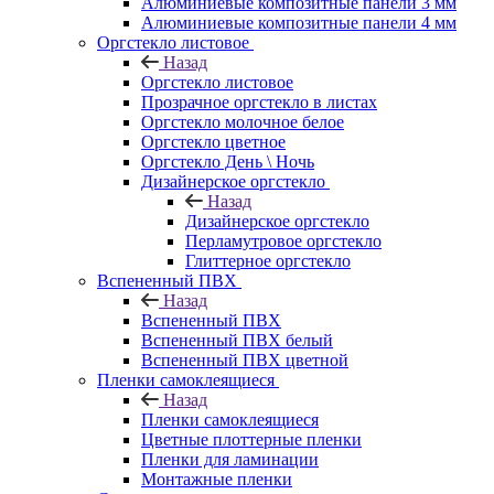
Алюминиевые композитные панели 3 мм
Алюминиевые композитные панели 4 мм
Оргстекло листовое
Назад
Оргстекло листовое
Прозрачное оргстекло в листах
Оргстекло молочное белое
Оргстекло цветное
Оргстекло День \ Ночь
Дизайнерское оргстекло
Назад
Дизайнерское оргстекло
Перламутровое оргстекло
Глиттерное оргстекло
Вспененный ПВХ
Назад
Вспененный ПВХ
Вспененный ПВХ белый
Вспененный ПВХ цветной
Пленки самоклеящиеся
Назад
Пленки самоклеящиеся
Цветные плоттерные пленки
Пленки для ламинации
Монтажные пленки