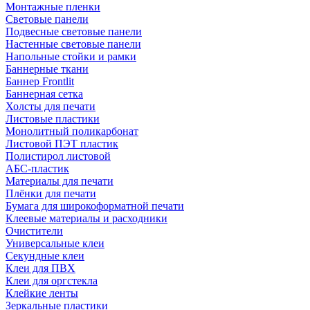
Монтажные пленки
Световые панели
Подвесные световые панели
Настенные световые панели
Напольные стойки и рамки
Баннерные ткани
Баннер Frontlit
Баннерная сетка
Холсты для печати
Листовые пластики
Монолитный поликарбонат
Листовой ПЭТ пластик
Полистирол листовой
АБС-пластик
Материалы для печати
Плёнки для печати
Бумага для широкоформатной печати
Клеевые материалы и расходники
Очистители
Универсальные клеи
Секундные клеи
Клеи для ПВХ
Клеи для оргстекла
Клейкие ленты
Зеркальные пластики