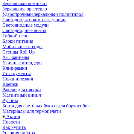
Зеркальный композит
Зеркальное оргстекло
Ударопрочный зеркальный полистирол
Светодиоды и комплектующие
Светодиодные модули
Светодиодные ленты
Гибкий неон
Блоки питания
Мобильные стенды
Стенды Roll Up
X/L-баннеры
Уличные штендеры
Клик-рамки
Инструменты
Ножи и лезвия
Крепеж
Ракели для пленки
Магнитный винил
Рулоны
Борта для световых букв и для бортогибов
Материалы для термопечати
Акции
Новости
Как купить
Условия оплаты