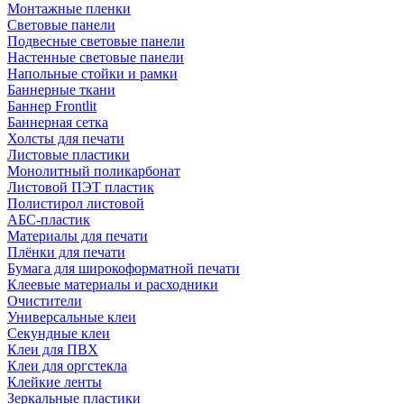
Монтажные пленки
Световые панели
Подвесные световые панели
Настенные световые панели
Напольные стойки и рамки
Баннерные ткани
Баннер Frontlit
Баннерная сетка
Холсты для печати
Листовые пластики
Монолитный поликарбонат
Листовой ПЭТ пластик
Полистирол листовой
АБС-пластик
Материалы для печати
Плёнки для печати
Бумага для широкоформатной печати
Клеевые материалы и расходники
Очистители
Универсальные клеи
Секундные клеи
Клеи для ПВХ
Клеи для оргстекла
Клейкие ленты
Зеркальные пластики