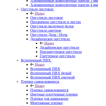
Алюминиевые композитные панели 3 мм
Алюминиевые композитные панели 4 мм
Оргстекло листовое
Назад
Оргстекло листовое
Прозрачное оргстекло в листах
Оргстекло молочное белое
Оргстекло цветное
Оргстекло День \ Ночь
Дизайнерское оргстекло
Назад
Дизайнерское оргстекло
Перламутровое оргстекло
Глиттерное оргстекло
Вспененный ПВХ
Назад
Вспененный ПВХ
Вспененный ПВХ белый
Вспененный ПВХ цветной
Пленки самоклеящиеся
Назад
Пленки самоклеящиеся
Цветные плоттерные пленки
Пленки для ламинации
Монтажные пленки