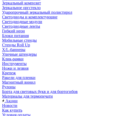
Зеркальный композит
Зеркальное оргстекло
Ударопрочный зеркальный полистирол
Светодиоды и комплектующие
Светодиодные модули
Светодиодные ленты
Гибкий неон
Блоки питания
Мобильные стенды
Стенды Roll Up
X/L-баннеры
Уличные штендеры
Клик-рамки
Инструменты
Ножи и лезвия
Крепеж
Ракели для пленки
Магнитный винил
Рулоны
Борта для световых букв и для бортогибов
Материалы для термопечати
Акции
Новости
Как купить
Условия оплаты