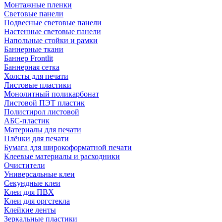
Монтажные пленки
Световые панели
Подвесные световые панели
Настенные световые панели
Напольные стойки и рамки
Баннерные ткани
Баннер Frontlit
Баннерная сетка
Холсты для печати
Листовые пластики
Монолитный поликарбонат
Листовой ПЭТ пластик
Полистирол листовой
АБС-пластик
Материалы для печати
Плёнки для печати
Бумага для широкоформатной печати
Клеевые материалы и расходники
Очистители
Универсальные клеи
Секундные клеи
Клеи для ПВХ
Клеи для оргстекла
Клейкие ленты
Зеркальные пластики