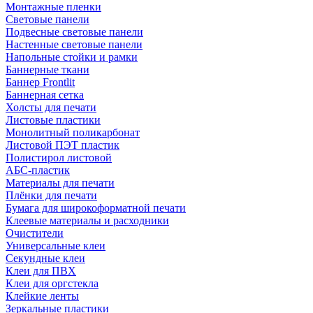
Монтажные пленки
Световые панели
Подвесные световые панели
Настенные световые панели
Напольные стойки и рамки
Баннерные ткани
Баннер Frontlit
Баннерная сетка
Холсты для печати
Листовые пластики
Монолитный поликарбонат
Листовой ПЭТ пластик
Полистирол листовой
АБС-пластик
Материалы для печати
Плёнки для печати
Бумага для широкоформатной печати
Клеевые материалы и расходники
Очистители
Универсальные клеи
Секундные клеи
Клеи для ПВХ
Клеи для оргстекла
Клейкие ленты
Зеркальные пластики