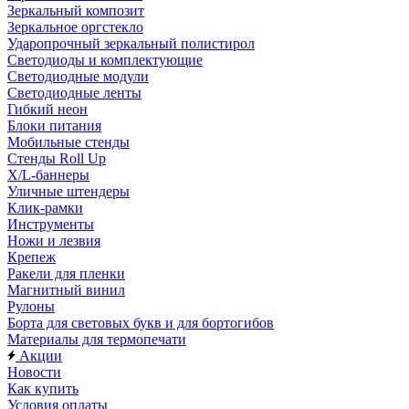
Зеркальный композит
Зеркальное оргстекло
Ударопрочный зеркальный полистирол
Светодиоды и комплектующие
Светодиодные модули
Светодиодные ленты
Гибкий неон
Блоки питания
Мобильные стенды
Стенды Roll Up
X/L-баннеры
Уличные штендеры
Клик-рамки
Инструменты
Ножи и лезвия
Крепеж
Ракели для пленки
Магнитный винил
Рулоны
Борта для световых букв и для бортогибов
Материалы для термопечати
Акции
Новости
Как купить
Условия оплаты