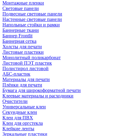
Монтажные пленки
Световые панели
Подвесные световые панели
Настенные световые панели
Напольные стойки и рамки
Баннерные ткани
Баннер Frontlit
Баннерная сетка
Холсты для печати
Листовые пластики
Монолитный поликарбонат
Листовой ПЭТ пластик
Полистирол листовой
АБС-пластик
Материалы для печати
Плёнки для печати
Бумага для широкоформатной печати
Клеевые материалы и расходники
Очистители
Универсальные клеи
Секундные клеи
Клеи для ПВХ
Клеи для оргстекла
Клейкие ленты
Зеркальные пластики