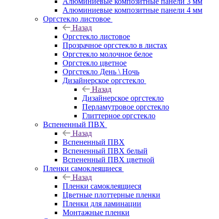
Алюминиевые композитные панели 3 мм
Алюминиевые композитные панели 4 мм
Оргстекло листовое
Назад
Оргстекло листовое
Прозрачное оргстекло в листах
Оргстекло молочное белое
Оргстекло цветное
Оргстекло День \ Ночь
Дизайнерское оргстекло
Назад
Дизайнерское оргстекло
Перламутровое оргстекло
Глиттерное оргстекло
Вспененный ПВХ
Назад
Вспененный ПВХ
Вспененный ПВХ белый
Вспененный ПВХ цветной
Пленки самоклеящиеся
Назад
Пленки самоклеящиеся
Цветные плоттерные пленки
Пленки для ламинации
Монтажные пленки