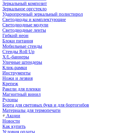
Зеркальный композит
Зеркальное оргстекло
Ударопрочный зеркальный полистирол
Светодиоды и комплектующие
Светодиодные модули
Светодиодные ленты
Гибкий неон
Блоки питания
Мобильные стенды
Стенды Roll Up
X/L-баннеры
Уличные штендеры
Клик-рамки
Инструменты
Ножи и лезвия
Крепеж
Ракели для пленки
Магнитный винил
Рулоны
Борта для световых букв и для бортогибов
Материалы для термопечати
Акции
Новости
Как купить
Условия оплаты